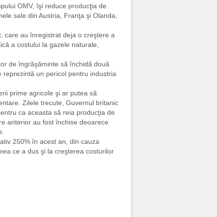
upului OMV, îşi reduce producţia de
inele sale din Austria, Franţa şi Olanda,
 care au înregistrat deja o creştere a
că a costului la gazele naturale,
cător de îngrăşăminte să închidă două
 reprezintă un pericol pentru industria
rii prime agricole şi ar putea să
entare. Zilele trecute, Guvernul britanic
pentru ca aceasta să reia producţia de
re anterior au fost închise deoarece
e.
mativ 250% în acest an, din cauza
 ceea ce a dus şi la creşterea costurilor