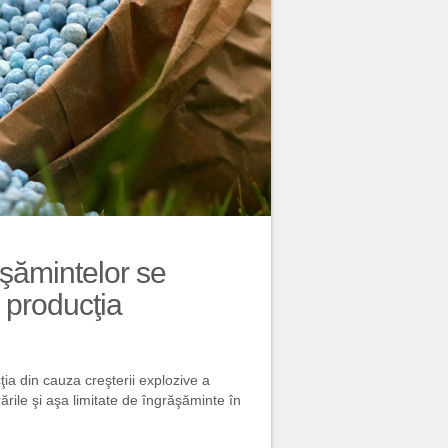
ăşămintelor se
 producţia
a din cauza creşterii explozive a
rile şi aşa limitate de îngrăşăminte în