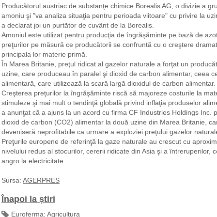
Producătorul austriac de substanţe chimice Borealis AG, o divizie a gr
amoniu şi "va analiza situaţia pentru perioada viitoare" cu privire la uz
a declarat joi un purtător de cuvânt de la Borealis.
Amoniul este utilizat pentru producţia de îngrăşăminte pe bază de azot,
preţurilor pe măsură ce producătorii se confruntă cu o creştere dramati
principala lor materie primă.
În Marea Britanie, preţul ridicat al gazelor naturale a forţat un produ
uzine, care produceau în paralel şi dioxid de carbon alimentar, ceea ce
alimentară, care utilizează la scară largă dioxidul de carbon alimentar.
Creşterea preţurilor la îngrăşăminte riscă să majoreze costurile la mate
stimuleze şi mai mult o tendinţă globală privind inflaţia produselor alim
a anunţat că a ajuns la un acord cu firma CF Industries Holdings Inc. 
dioxid de carbon (CO2) alimentar la două uzine din Marea Britanie, ca
deveniseră neprofitabile ca urmare a exploziei preţului gazelor natural
Preţurile europene de referinţă la gaze naturale au crescut cu aproxi
nivelului redus al stocurilor, cererii ridicate din Asia şi a întreruperilor,
angro la electricitate.
Sursa:
AGERPRES
Înapoi la știri
Euroferma:
Agricultura