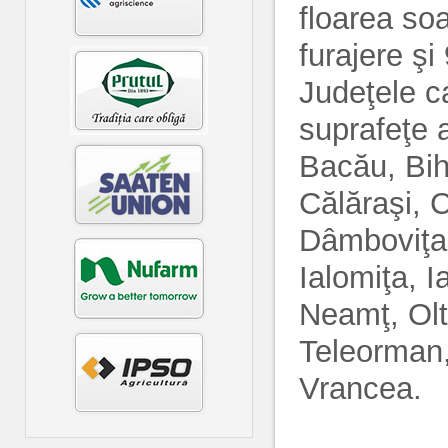
floarea soa
furajere şi
Judeţele c
suprafeţe 
Bacău, Bih
Călăraşi, 
Dâmboviţa,
Ialomiţa, I
Neamţ, Olt
Teleorman,
Vrancea.