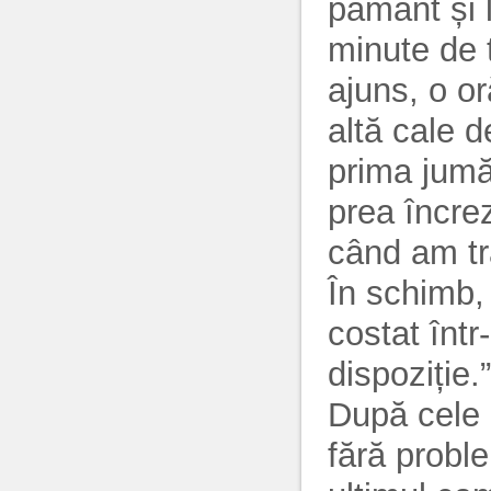
pământ și 
minute de t
ajuns, o or
altă cale d
prima jumă
prea încrez
când am tr
În schimb, 
costat înt
dispoziție.”
După cele 
fără probl