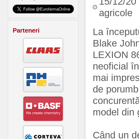
15/12/20
agricole
La început
Parteneri
Blake John
LEXION 860
neoficial î
mai impres
de porumb 
concurentă
model din
Când un de