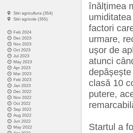
înălțimea m
Stiri agricultura (354)
umiditatea 
Stiri agricole (355)
factori car
Feb 2024
urmare, re
Dec 2023
Nov 2023
ușor de apl
Oct 2023
Jul 2023
atunci cân
May 2023
Apr 2023
depășește 
Mar 2023
Feb 2023
clasă 10 c
Jan 2023
putere, ac
Dec 2022
Nov 2022
remarcabil
Oct 2022
Sep 2022
Aug 2022
Jun 2022
Startul a f
May 2022