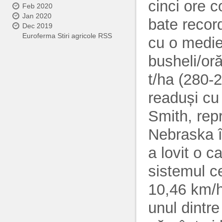
cinci ore 
Feb 2020
Jan 2020
bate recor
Dec 2019
Euroferma Stiri agricole RSS
cu o medie
busheli/or
t/ha (280-
readuși cu
Smith, rep
Nebraska 
a lovit o c
sistemul ce
10,46 km/h 
unul dintr