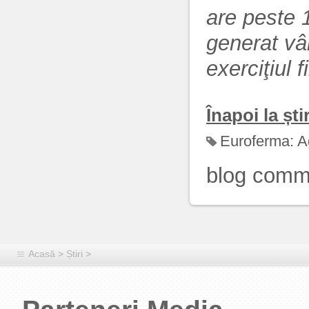
are peste 1
generat vâ
exerciţiul 
Înapoi la știr
Euroferma:
A
blog comm
Acasă
>
Știri
>