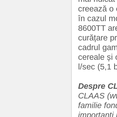
creează o 
în cazul 
8600TT are
curățare p
cadrul gam
cereale și
l/sec (5,1 
Despre C
CLAAS (ww
familie fon
importanți 