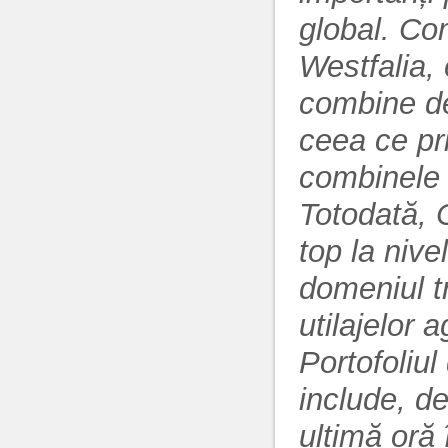
global. Co
Westfalia,
combine de
ceea ce pr
combinele 
Totodată, 
top la nive
domeniul tr
utilajelor a
Portofoliu
include, d
ultimă oră