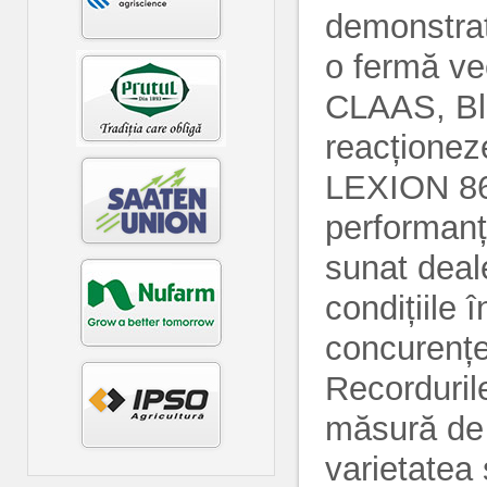
demonstraț
o fermă vec
CLAAS, Bla
reacționez
LEXION 86
performanța
sunat deal
condițiile 
concurențe
Recorduril
măsură de c
varietatea 