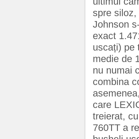
ultimul cam
spre siloz,
Johnson s-
exact 1.47
uscați) pe 
medie de 1
nu numai c
combina co
asemenea,
care LEXIO
treierat, c
760TT a re