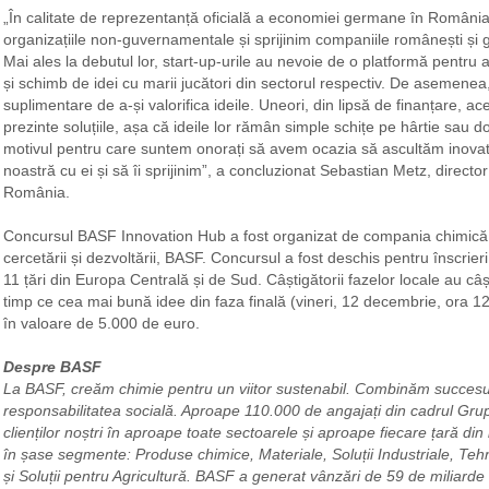
„În calitate de reprezentanță oficială a economiei germane în Români
organizațiile non-guvernamentale și sprijinim companiile românești și ger
Mai ales la debutul lor, start-up-urile au nevoie de o platformă pentru 
și schimb de idei cu marii jucători din sectorul respectiv. De asemenea
suplimentare de a-și valorifica ideile. Uneori, din lipsă de finanțare, a
prezinte soluțiile, așa că ideile lor rămân simple schițe pe hârtie sau d
motivul pentru care suntem onorați să avem ocazia să ascultăm inovato
noastră cu ei și să îi sprijinim”, a concluzionat Sebastian Metz, dire
România.
Concursul BASF Innovation Hub a fost organizat de compania chimică 
cercetării și dezvoltării, BASF. Concursul a fost deschis pentru înscrieri
11 țări din Europa Centrală și de Sud. Câștigătorii fazelor locale au câș
timp ce cea mai bună idee din faza finală (vineri, 12 decembrie, ora 
în valoare de 5.000 de euro.
Despre BASF
La BASF, creăm chimie pentru un viitor sustenabil. Combinăm succesul
responsabilitatea socială. Aproape 110.000 de angajați din cadrul Gru
clienților noștri în aproape toate sectoarele și aproape fiecare țară din
în șase segmente: Produse chimice, Materiale, Soluții Industriale, Tehnol
și Soluții pentru Agricultură. BASF a generat vânzări de 59 de miliard