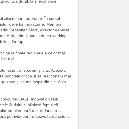
 agricultură durabilă și economie
l zilei de ieri, pe Zoom. În cursul
iului ideile lor inovatoare. Membrii
aria; Sebastian Metz, director general
t Hub, primul spațiu de co-working
ebHelp Group.
cipa la finala regională a celor mai
ive aici.
tul este transparent și clar. Această
 punctele critice și să reacționăm mai
 grozave și să mă inspir din ele. Abia
 la concursul BASF Innovation Hub.
le Juriului subliniază faptul că
tarea ulterioară a ideii, lansarea
ră potrivită pentru dezvoltarea soluției