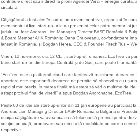
contribuie direct sau indirect la pilonii Agendei Verzi – energie curată,
circulară.
Câștigătorul a fost ales în cadrul unui eveniment live, organizat în cursu
evenimentului live, start-up-urile au prezentat celor patru membri ai jur
juriului au fost: Andreas Lier, Managing Director BASF România & Bulg
& Board Member AHK România; Oana Craioveanu, co-fondatoare Impac
lansat în România, și Bogdan Herea, CEO & Founder PitechPlus – W
Vineri, 12 noiembrie, ora 12 CET, start-up-ul românesc EcoTree va parti
bune start-up-uri din Europa Centrală și de Sud, care poate fi urmarită l
“EcoTree este o platformă cloud care facilitează reciclarea, deoarece to
abordare este importantă deoarece ne permite să observăm cu ușurință
rapid și mai precis. În marea finală mă aștept să văd o mulțime de idei
astept pitch-ul final de vineri!” a spus Bogdan Andronache, EcoTree.
Peste 80 de idei ale start-up-urilor din 11 țări europene au participat
Andreas Lier, Managing Director BASF România și Bulgaria și Președinte
echipa câștigătoare va avea ocazia să folosească premiul pentru dezvol
soluției pe piață, promovare sau orice altă modalitate pe care o conside
respective.