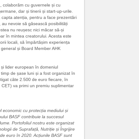
a, colaborăm cu guvernele și cu
mane, dar și tinerii și start-up-urile.
a capta atenția, pentru a face prezentări
, au nevoie să găsească posibilități
cestea nu reușesc nici măcar să-și
oar în mintea creatorului. Acesta este
rii locali, să împărtășim experiența
ctor general și Board Member AHK
și lider european în domeniul
 timp de șase luni și a fost organizat în
tigat câte 2.500 de euro fiecare, în
12 CET) va primi un premiu suplimentar
 economic cu protecția mediului și
pului BASF contribuie la succesul
 lume. Portofoliul nostru este organizat
ogii de Suprafață, Nutriție și Îngrijire
e de euro în 2020. Acțiunile BASF sunt