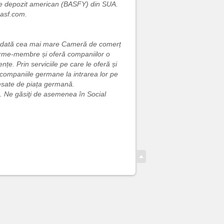
t de depozit american (BASFY) din SUA.
basf.com.
todată cea mai mare Cameră de comerț
firme-membre și oferă companiilor o
țe. Prin serviciile pe care le oferă și
companiile germane la intrarea lor pe
resate de piața germană.
o. Ne găsiţi de asemenea în Social