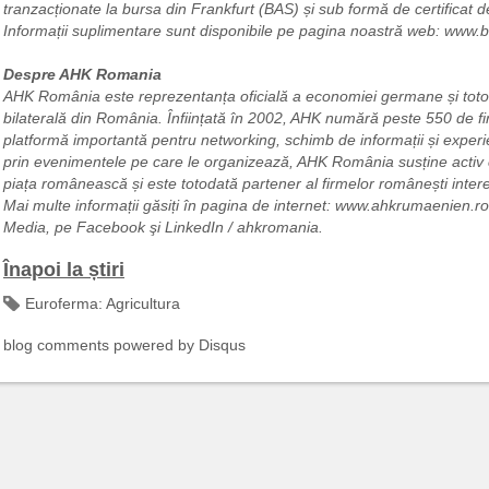
tranzacționate la bursa din Frankfurt (BAS) și sub formă de certifica
Informații suplimentare sunt disponibile pe pagina noastră web: www.
Despre AHK Romania
AHK România este reprezentanța oficială a economiei germane și to
bilaterală din România. Înființată în 2002, AHK numără peste 550 de 
platformă importantă pentru networking, schimb de informații și experien
prin evenimentele pe care le organizează, AHK România susține activ 
piața românească și este totodată partener al firmelor românești inte
Mai multe informații găsiți în pagina de internet: www.ahkrumaenien.r
Media, pe Facebook şi LinkedIn / ahkromania.
Înapoi la știri
Euroferma:
Agricultura
blog comments powered by
Disqus