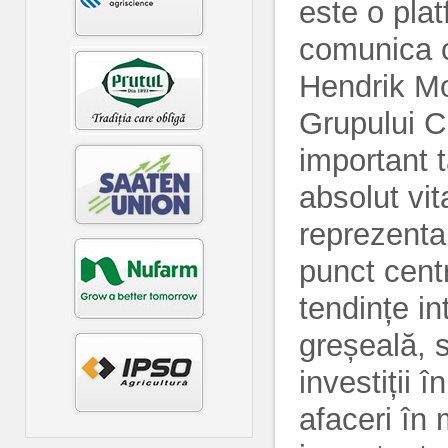
este o plat
comunica cu
Hendrik Mo
Grupului C
important t
absolut vi
reprezentan
punct cent
tendințe i
greșeală, s
investiții 
afaceri în