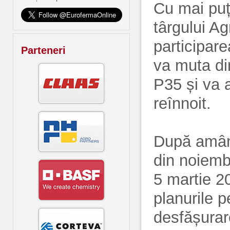
Cu mai puț
târgului A
participare
Parteneri
va muta di
P35 și va 
reînnoit.
După amâna
din noiemb
5 martie 
planurile 
desfășurar