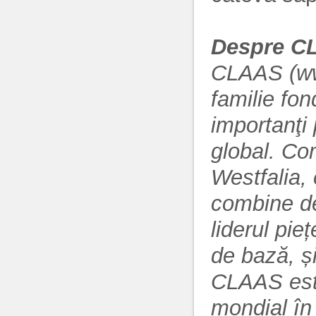
Despre C
CLAAS (ww
familie fon
importanţi 
global. Co
Westfalia,
combine de
liderul pie
de bază, ș
CLAAS este
mondial în