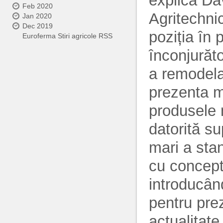
explică Da
Feb 2020
Agritechni
Jan 2020
Dec 2019
poziția în
Euroferma Stiri agricole RSS
înconjurăto
a remodela
prezenta m
produsele n
datorită su
mari a sta
cu concept
introducând
pentru pre
actualitate