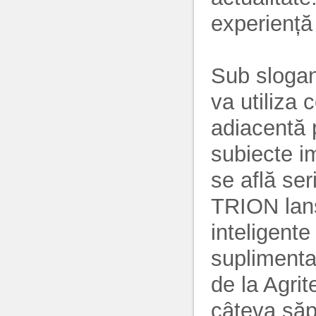
experiență 
Sub slogan
va utiliza 
adiacentă 
subiecte im
se află se
TRION lans
inteligente 
suplimenta
de la Agrit
câteva săp