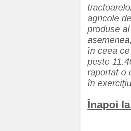
tractoarelor
agricole de
produse al
asemenea, 
în ceea ce
peste 11.40
raportat o 
în exerciţi
Înapoi la 