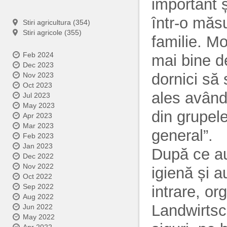
important ș
într-o măs
Stiri agricultura (354)
Stiri agricole (355)
familie. M
Feb 2024
mai bine d
Dec 2023
dornici să 
Nov 2023
Oct 2023
ales având
Jul 2023
May 2023
din grupel
Apr 2023
Mar 2023
general”.
Feb 2023
Jan 2023
După ce au
Dec 2022
Nov 2022
igienă și a
Oct 2022
Sep 2022
intrare, or
Aug 2022
Landwirtsc
Jun 2022
May 2022