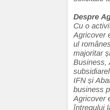
Despre Ag
Cu o activ
Agricover e
ul românes
majoritar și
Business, 
subsidiarel
IFN și Aba
business pu
Agricover e
întregului l