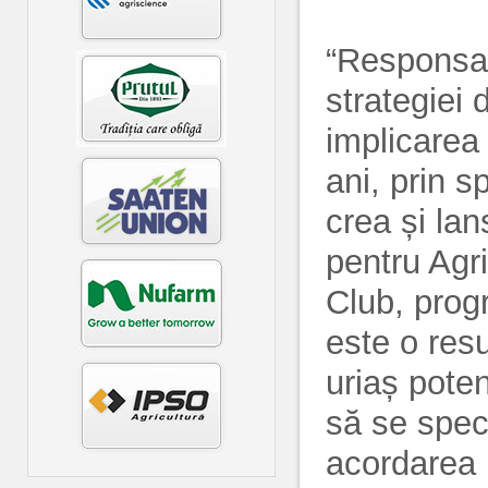
“Responsab
strategiei 
implicarea 
ani, prin s
crea și la
pentru Agr
Club, progr
este o res
uriaș pote
să se speci
acordarea 