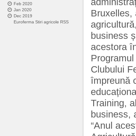
administraț
Feb 2020
Jan 2020
Bruxelles, 
Dec 2019
agricultur
Euroferma Stiri agricole RSS
business și
acestora în
Programul T
Clubului F
împreună c
educaționa
Training, a
business, a
“Anul acest