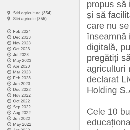
propus să i
și să facil
Stiri agricultura (354)
Stiri agricole (355)
care nu se 
Feb 2024
înseamnă i
Dec 2023
Nov 2023
digitală, p
Oct 2023
Jul 2023
pregătiți s
May 2023
agriculturi
Apr 2023
Mar 2023
declarat L
Feb 2023
Jan 2023
Holding S.
Dec 2022
Nov 2022
Oct 2022
Sep 2022
Cele 10 bu
Aug 2022
Jun 2022
educaționa
May 2022