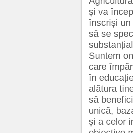
Agricultură
și va înce
înscriși un
să se spec
substanțial
Suntem ono
care împăr
în educație
alătura tin
să benefic
unică, baza
și a celor 
obiective 