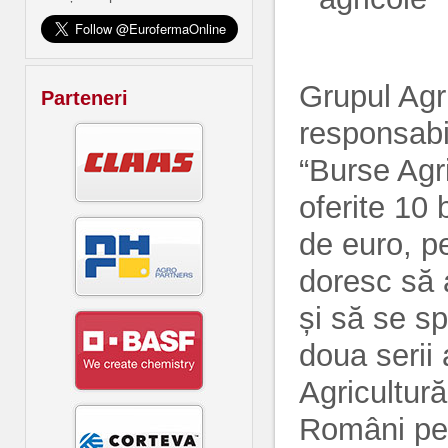
Grupul Agr
Parteneri
responsabi
“Burse Agri
oferite 10
de euro, pe
doresc să a
și să se s
doua serii 
Agricultură
Români pen