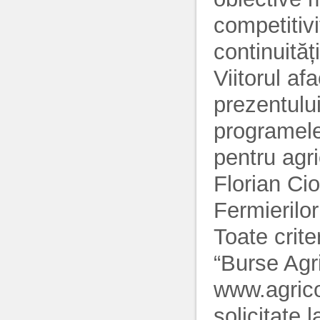
competitivi
continuităț
Viitorul af
prezentulu
programele
pentru agri
Florian Cio
Fermierilo
Toate crite
“Burse Agr
www.agricov
solicitate