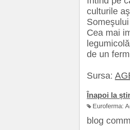
întind pe 
culturile a
Someşului s
Cea mai impo
legumicolă
de un fermi
Sursa:
AG
Înapoi la știr
Euroferma:
A
blog comm