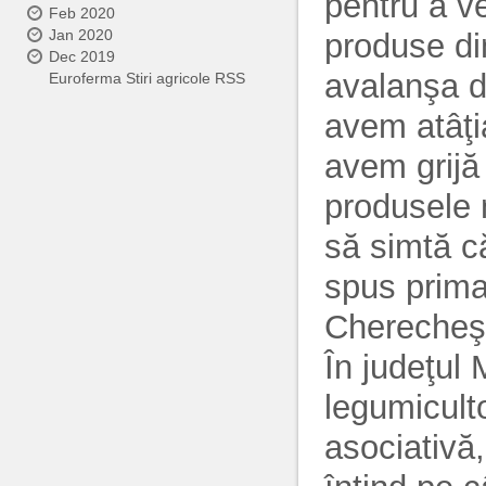
pentru a ve
Feb 2020
Jan 2020
produse di
Dec 2019
avalanşa 
Euroferma Stiri agricole RSS
avem atâţi
avem grijă
produsele n
să simtă c
spus primar
Cherecheş
În judeţu
legumicultor
asociativă