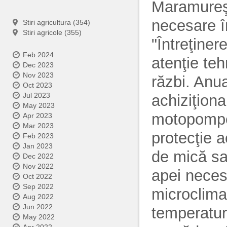
Maramureş,
necesare în
Stiri agricultura (354)
Stiri agricole (355)
"Întreţine
Feb 2024
atenţie teh
Dec 2023
Nov 2023
răzbi. Anu
Oct 2023
Jul 2023
achiziţion
May 2023
motopompe, 
Apr 2023
Mar 2023
protecţie 
Feb 2023
Jan 2023
de mică s
Dec 2022
Nov 2022
apei neces
Oct 2022
Sep 2022
microclimat
Aug 2022
Jun 2022
temperatura
May 2022