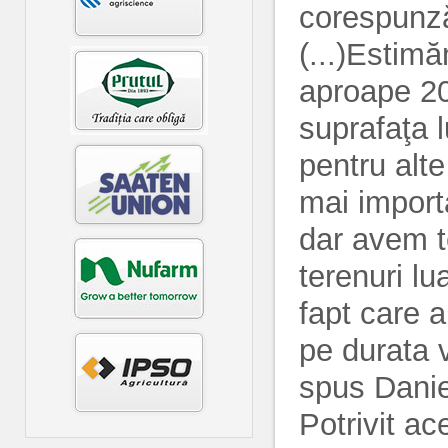
corespunză
(...)Estima
aproape 200
suprafaţa lu
pentru alte
mai importa
dar avem te
terenuri lu
fapt care a
pe durata v
spus Danie
Potrivit ace