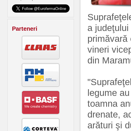
Suprafeţel
a judeţulu
Parteneri
primăvară
vineri vice
din Maramu
"Suprafeţe
legume au 
toamna anul
drenate, ac
arături şi