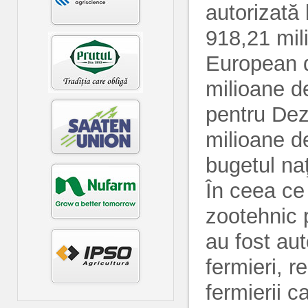
autorizată 
918,21 mil
European d
milioane d
pentru Dez
milioane d
bugetul naţ
În ceea ce 
zootehnic 
au fost aut
fermieri, 
fermierii c