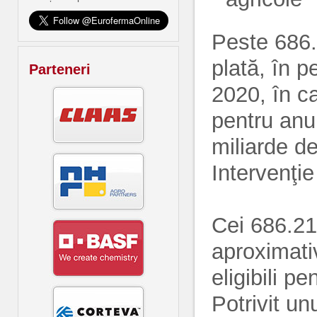
Peste 686.0
plată, în 
Parteneri
2020, în c
pentru anu
miliarde de
Intervenţie
Cei 686.214
aproximativ
eligibili p
Potrivit u