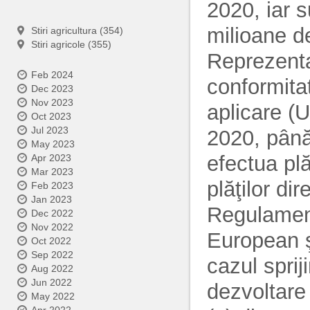
2020, iar 
milioane d
Stiri agricultura (354)
Stiri agricole (355)
Reprezenta
Feb 2024
conformita
Dec 2023
Nov 2023
aplicare (U
Oct 2023
Jul 2023
2020, până
May 2023
efectua pl
Apr 2023
Mar 2023
plăţilor di
Feb 2023
Jan 2023
Regulament
Dec 2022
Nov 2022
European şi
Oct 2022
Sep 2022
cazul sprij
Aug 2022
Jun 2022
dezvoltare 
May 2022