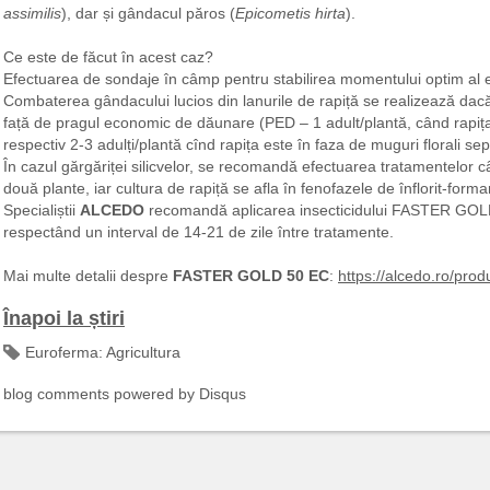
assimilis
), dar și gândacul păros (
Epicometis hirta
).
Ce este de făcut în acest caz?
Efectuarea de sondaje în câmp pentru stabilirea momentului optim al ef
Combaterea gândacului lucios din lanurile de rapiță se realizează dacă 
față de pragul economic de dăunare (PED – 1 adult/plantă, când rapița e
respectiv 2-3 adulți/plantă cînd rapița este în faza de muguri florali separ
În cazul gărgăriței silicvelor, se recomandă efectuarea tratamentelor c
două plante, iar cultura de rapiță se afla în fenofazele de înflorit-forma
Specialiștii
ALCEDO
recomandă aplicarea insecticidului FASTER GOLD 
respectând un interval de 14-21 de zile între tratamente.
Mai multe detalii despre
FASTER GOLD 50 EC
:
https://alcedo.ro/prod
Înapoi la știri
Euroferma:
Agricultura
blog comments powered by
Disqus