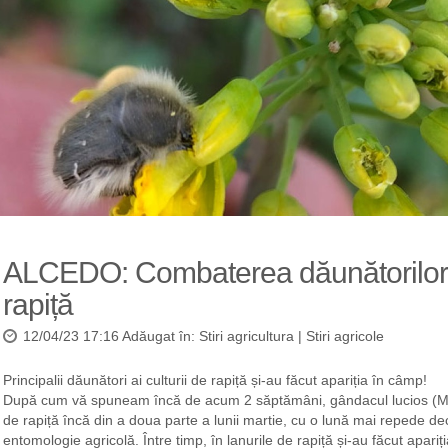
ALCEDO: Combaterea dăunătorilor d
rapiță
12/04/23 17:16 Adăugat în:
Stiri agricultura
|
Stiri agricole
Principalii dăunători ai culturii de rapiță și-au făcut apariția în câmp!
După cum vă spuneam încă de acum 2 săptămâni, gândacul lucios (Mel
de rapiță încă din a doua parte a lunii martie, cu o lună mai repede d
entomologie agricolă. Între timp, în lanurile de rapiță și-au făcut apariția