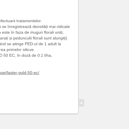
ectuarii tratamentelor.
se înregistrează densități mai ridicate
ste în faza de muguri florali uniți,
ați și pedunculii florali sunt alungiți).
ând se atinge PED-ul de 1 adult la
rea primelor silicve.
50 EC, în doză de 0.1 l/ha,
use/faster-gold-50-ec/
.