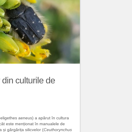
in culturile de
igethes aeneus) a apărut în cultura
ecât este menționat în manualele de
 și gărgărița silicvelor (
Ceuthorynchus