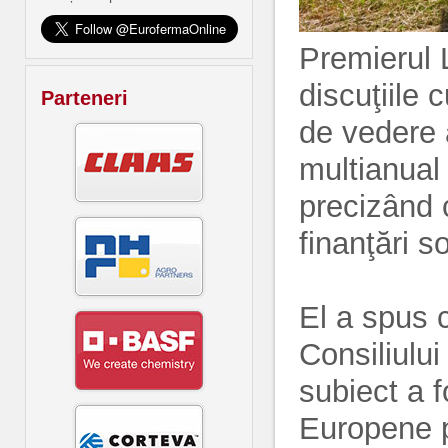
Premierul L
discuţiile
Parteneri
de vedere a
multianual
precizând 
finanţări 
El a spus ca
Consiliului
subiect a f
Europene p