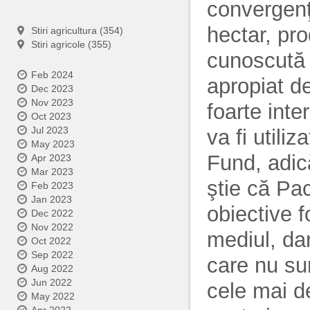
convergenţe
hectar, pr
Stiri agricultura (354)
Stiri agricole (355)
cunoscută 
Feb 2024
apropiat d
Dec 2023
Nov 2023
foarte inter
Oct 2023
Jul 2023
va fi utili
May 2023
Fund, adica
Apr 2023
Mar 2023
ştie că P
Feb 2023
Jan 2023
obiective f
Dec 2022
Nov 2022
mediul, dar
Oct 2022
Sep 2022
care nu sun
Aug 2022
Jun 2022
cele mai de
May 2022