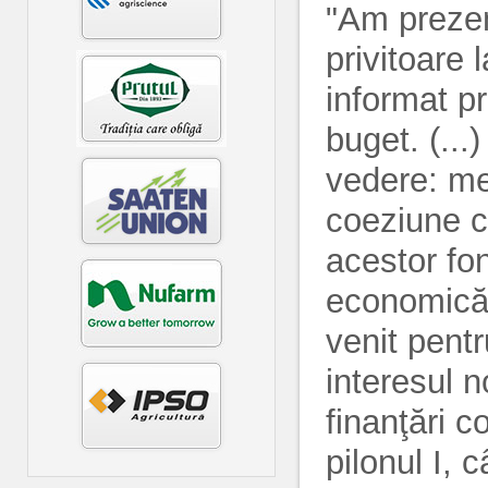
"Am prezen
privitoare
informat pri
buget. (...
vedere: men
coeziune ca
acestor fo
economică 
venit pentr
interesul 
finanţări 
pilonul I, c