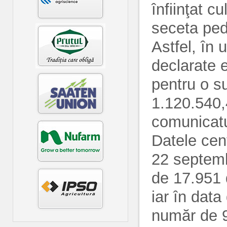
înfiinţat c
seceta ped
Astfel, în 
declarate e
pentru o s
1.120.540,
comunicat
Datele cen
22 septemb
de 17.951 
iar în dat
număr de 9