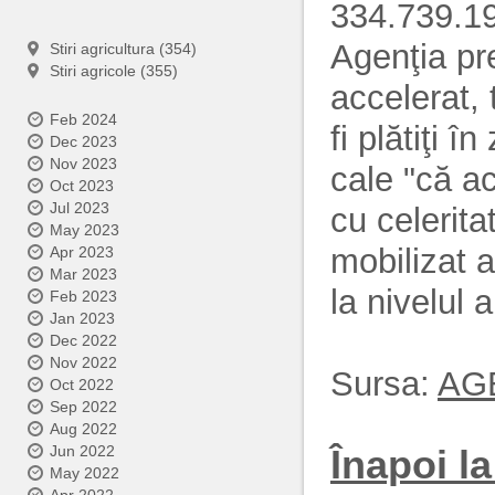
334.739.19
Agenţia pr
Stiri agricultura (354)
Stiri agricole (355)
accelerat, 
Feb 2024
fi plătiţi 
Dec 2023
Nov 2023
cale "că ac
Oct 2023
Jul 2023
cu celeritat
May 2023
mobilizat a
Apr 2023
Mar 2023
la nivelul 
Feb 2023
Jan 2023
Dec 2022
Nov 2022
Sursa:
AG
Oct 2022
Sep 2022
Aug 2022
Înapoi la 
Jun 2022
May 2022