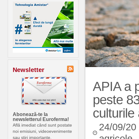
Newsletter
APIA a p
peste 83
culturil
Abonează-te la
newsletterul Euroferma!
24/09/20
Află imediat când sunt postate
noi emisiuni, videoevenimente
agricole
sau știri importante.