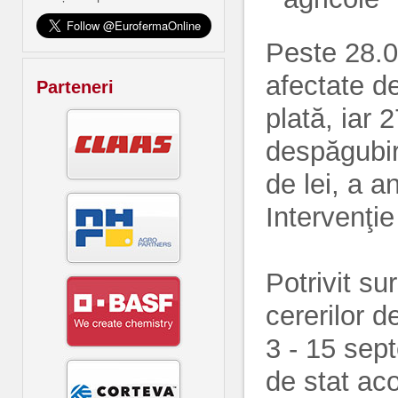
Peste 28.00
afectate de
Parteneri
plată, iar 
despăgubir
de lei, a a
Intervenţie
Potrivit su
cererilor d
3 - 15 sep
de stat aco