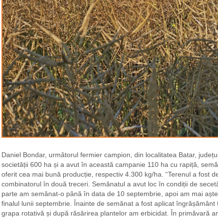
Daniel Bondar, următorul fermier campion, din localitatea Batar, județu
societății 600 ha și a avut în această campanie 110 ha cu rapiță, sem
oferit cea mai bună producție, respectiv 4.300 kg/ha. “Terenul a fost dezm
combinatorul în două treceri. Semănatul a avut loc în condiții de sece
parte am semănat-o până în data de 10 septembrie, apoi am mai aștepta
finalul lunii septembrie. Înainte de semănat a fost aplicat îngrășământ t
grapa rotativă și după răsărirea plantelor am erbicidat. În primăvară