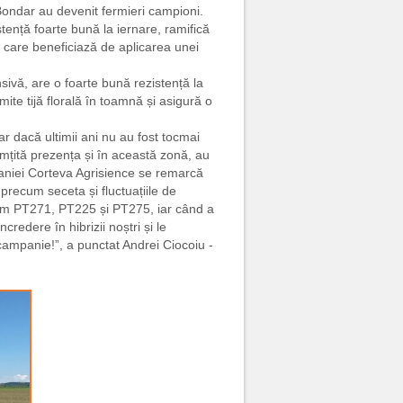
Bondar au devenit fermieri campioni.
stență foarte bună la iernare, ramifică
în care beneficiază de aplicarea unei
ivă, are o foarte bună rezistență la
ite tijă florală în toamnă și asigură o
iar dacă ultimii ani nu au fost tocmai
simțită prezența și în această zonă, au
mpaniei Corteva Agrisience se remarcă
i precum seceta și fluctuațiile de
ecum PT271, PT225 și PT275, iar când a
redere în hibrizii noștri și le
ampanie!”, a punctat Andrei Ciocoiu -