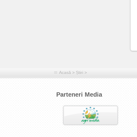
Acasă
>
Știri
>
Parteneri Media