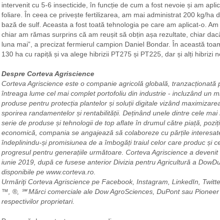
intervenit cu 5-6 insecticide, în funcție de cum a fost nevoie și am apl
foliare. În ceea ce privește fertilizarea, am mai administrat 200 kg/h
bază de sulf. Aceasta a fost toată tehnologia pe care am aplicat-o. Am re
chiar am rămas surprins că am reușit să obțin așa rezultate, chiar dac
luna mai”, a precizat fermierul campion Daniel Bondar. În această to
130 ha cu rapiță și va alege hibrizii PT275 și PT225, dar și alți hibrizi n
Despre Corteva Agriscience
Corteva Agriscience este o companie agricolă globală, tranzacționată pu
întreaga lume cel mai complet portofoliu din industrie - incluzând un mi
produse pentru protecția plantelor și soluții digitale vizând maximizarea 
sporirea randamentelor și rentabilității. Deținând unele dintre cele mai
serie de produse și tehnologii de top aflate în drumul către piață, poz
economică, compania se angajează să colaboreze cu părțile interesate 
îndeplinindu-și promisiunea de a îmbogăți traiul celor care produc și 
progresul pentru generațiile următoare. Corteva Agriscience a deveni
iunie 2019, după ce fusese anterior Divizia pentru Agricultură a DowDu
disponibile pe www.corteva.ro.
Urmăriţi Corteva Agriscience pe Facebook, Instagram, LinkedIn, Twitt
™, ®, ℠ Mărci comerciale ale Dow AgroSciences, DuPont sau Pioneer și
respectivilor proprietari.