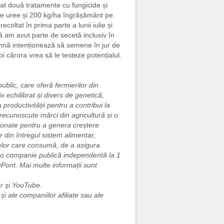
icat două tratamente cu fungicide și
a de uree și 200 kg/ha îngrășământ pe
coltat în prima parte a lunii iulie și
ă am avut parte de secetă inclusiv în
amnă intenționează să semene în jur de
oi cărora vrea să le testeze potențialul.
blic, care oferă fermierilor din
x echilibrat și divers de genetică,
productivității pentru a contribui la
 recunoscute mărci din agricultură și o
iționate pentru a genera creștere
din întregul sistem alimentar,
celor care consumă, de a asigura
t o companie publică independentă la 1
Pont. Mai multe informații sunt
er şi YouTube.
 ale companiilor afiliate sau ale