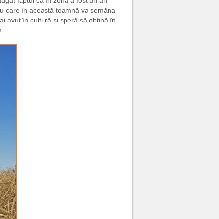
ugat faptul că în zonă a fost un an
entru care în această toamnă va semăna
i avut în cultură și speră să obțină în
m.