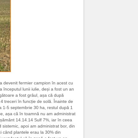
 a devenit fermier campion în acest cu
începutul lunii iulie, deși a fost un an
gătoare a fost grâul, așa că după
4 treceri în funcție de solă. Înainte de
a 1-5 septembrie 30 ha, restul după 1
ie, așa că în toamnă nu am administrat
rășământ 14.14.14 Sulf 7%, iar în ceea
id sistemic, apoi am administrat bor, din
nci când plantele erau la 30% din