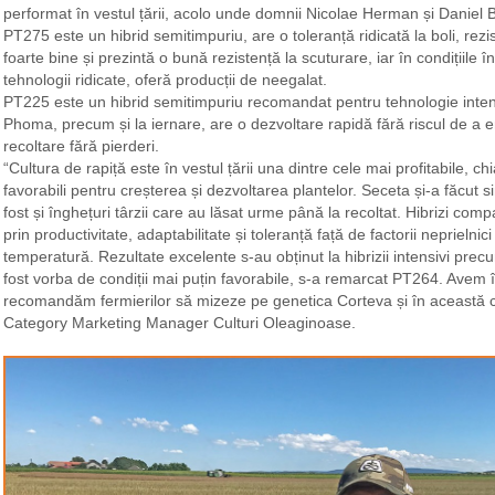
performat în vestul țării, acolo unde domnii Nicolae Herman și Daniel 
PT275 este un hibrid semitimpuriu, are o toleranță ridicată la boli, rezi
foarte bine și prezintă o bună rezistență la scuturare, iar în condițiile 
tehnologii ridicate, oferă producții de neegalat.
PT225 este un hibrid semitimpuriu recomandat pentru tehnologie intens
Phoma, precum și la iernare, are o dezvoltare rapidă fără riscul de a em
recoltare fără pierderi.
“Cultura de rapiță este în vestul țării una dintre cele mai profitabile, ch
favorabili pentru creșterea și dezvoltarea plantelor. Seceta și-a făcut 
fost și înghețuri târzii care au lăsat urme până la recoltat. Hibrizi co
prin productivitate, adaptabilitate și toleranță față de factorii neprielnic
temperatură. Rezultate excelente s-au obținut la hibrizii intensivi pr
fost vorba de condiții mai puțin favorabile, s-a remarcat PT264. Avem înc
recomandăm fermierilor să mizeze pe genetica Corteva și în această c
Category Marketing Manager Culturi Oleaginoase.