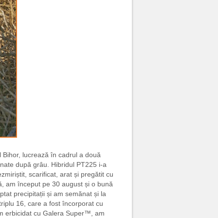
l Bihor, lucrează în cadrul a două
ănate după grâu. Hibridul PT225 i-a
iriștit, scarificat, arat și pregătit cu
tă, am început pe 30 august și o bună
t precipitații și am semănat și la
riplu 16, care a fost încorporat cu
 am erbicidat cu Galera Super™, am