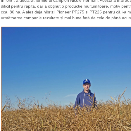
înflorit”, a declarat fermierul campion Nicole Herman. Acesta a mai adă
dificil pentru rapiță, dar a obținut o producție mulțumitoare, motiv p
cca. 80 ha. A ales deja hibrizii Pioneer PT275 și PT225 pentru că i-a ma
următoarea campanie rezultate și mai bune față de cele de până acu