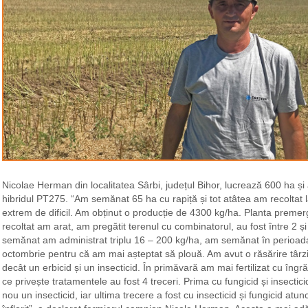
Nicolae Herman din localitatea Sârbi, județul Bihor, lucrează 600 ha și
hibridul PT275. “Am semănat 65 ha cu rapiță și tot atâtea am recoltat la 
extrem de dificil. Am obținut o producție de 4300 kg/ha. Planta premer
recoltat am arat, am pregătit terenul cu combinatorul, au fost între 2 și 
semănat am administrat triplu 16 – 200 kg/ha, am semănat în perioad
octombrie pentru că am mai așteptat să plouă. Am avut o răsărire târz
decât un erbicid și un insecticid. În primăvară am mai fertilizat cu îng
ce privește tratamentele au fost 4 treceri. Prima cu fungicid și insectic
nou un insecticid, iar ultima trecere a fost cu insecticid și fungicid atu