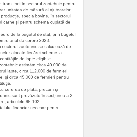
tranzitorii în sectorul zootehnic pentru
per unitatea de măsură al ajutoarelor
 producţie, specia bovine, în sectorul
ul carne şi pentru schema cuplată de
euro de la bugetul de stat, prin bugetul
entru anul de cerere 2023.
în sectorul zootehnic se calculează de
oanelor alocate fiecărei scheme la
antităţile de lapte eligibile.
ul zootehnic estimăm circa 40.000 de
rul lapte, circa 112.000 de fermieri
, şi circa 45.000 de fermieri pentru
tuţia.
u cererea de plată, precum şi
otehnic sunt prevăzute în secţiunea a 2-
re, articolele 95-102.
talului financiar necesar pentru