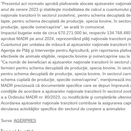
"Prezentul act normativ aprobă plafoanele alocate ajutoarelor naţionale 
anul de cerere 2023 şi stabileşte modalitatea de calcul a cuantumului 
naţionale tranzitorii în sectorul zootehnic, pentru schema decuplată de
lapte, pentru schema decuplată de producţie, specia bovine, în sector
producţie, speciile ovine/caprine", se arată în comunicat.
Impactul bugetar este de circa 670.271.000 lei, respectiv 134.768.480 
aprobat MADR pe anul 2024, reprezentând plăţi naţionale tranzitorii p
Cuantumul per unitatea de măsură al ajutoarelor naţionale tranzitorii 
Agenţia de Plăţi şi Intervenţie pentru Agricultură, prin raportarea plaf
efectivele de animale eligibile, respectiv bovine şi ovine/caprine sau la c
"Ca număr de beneficiari ai ajutoarelor naţionale tranzitorii în sector
fermieri pentru schema decuplată de producţie, specia bovine, în secto
pentru schema decuplată de producţie, specia bovine, în sectorul carne
schema cuplată de producţie, speciile ovine/caprine", menţionează insti
MADR precizează că documentele specifice care se depun împreună c
condiţiile de acordare a ajutoarelor naţionale tranzitorii în sectorul zo
a a Ordinului MADR nr. 80/2023, cu modificările şi completările ulterioa
Acordarea ajutoarelor naţionale tranzitorii contribuie la asigurarea capi
derularea activităţilor specifice din sectorul de creştere a animalelor.
Sursa:
AGERPRES