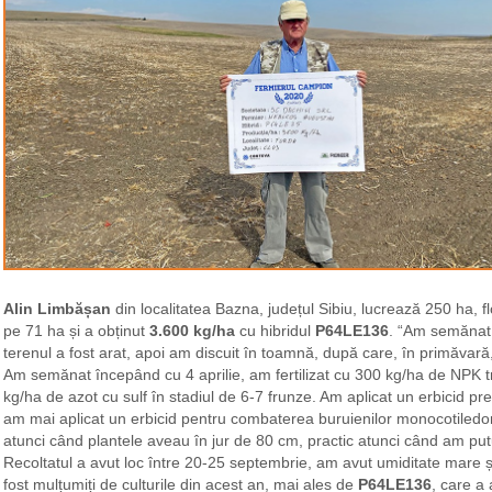
Alin Limbășan
din localitatea Bazna, județul Sibiu, lucrează 250 ha, 
pe 71 ha și a obținut
3.600 kg/ha
cu hibridul
P64LE136
. “Am semănat 
terenul a fost arat, apoi am discuit în toamnă, după care, în primăvară
Am semănat începând cu 4 aprilie, am fertilizat cu 300 kg/ha de NPK tri
kg/ha de azot cu sulf în stadiul de 6-7 frunze. Am aplicat un erbicid pr
am mai aplicat un erbicid pentru combaterea buruienilor monocotiledon
atunci când plantele aveau în jur de 80 cm, practic atunci când am putut
Recoltatul a avut loc între 20-25 septembrie, am avut umiditate mare
fost mulțumiți de culturile din acest an, mai ales de
P64LE136
, care a