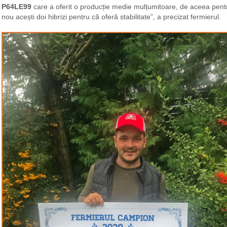
P64LE99
care a oferit o producție medie mulțumitoare, de aceea pen
nou acești doi hibrizi pentru că oferă stabilitate”, a precizat fermierul.