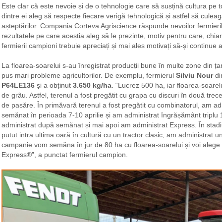
Este clar că este nevoie și de o tehnologie care să susțină cultura pe to
dintre ei aleg să respecte fiecare verigă tehnologică și astfel să cul
așteptărilor. Compania Corteva Agriscience răspunde nevoilor fermierilo
rezultatele pe care aceștia aleg să le prezinte, motiv pentru care, chiar
fermierii campioni trebuie apreciați și mai ales motivați să-și continue a
La floarea-soarelui s-au înregistrat producții bune în multe zone din ț
pus mari probleme agricultorilor. De exemplu, fermierul
Silviu Nour
di
P64LE136
și a obținut
3.650 kg/ha
. “Lucrez 500 ha, iar floarea-soar
de grâu. Astfel, terenul a fost pregătit cu grapa cu discuri în două trec
de pasăre. În primăvară terenul a fost pregătit cu combinatorul, am ad
semănat în perioada 7-10 aprilie și am administrat îngrășământ triplu 
administrat după semănat și mai apoi am administrat Express. În stadi
putut intra ultima oară în cultură cu un tractor clasic, am administrat 
campanie vom semăna în jur de 80 ha cu floarea-soarelui și voi alege 
Express®”, a punctat fermierul campion.