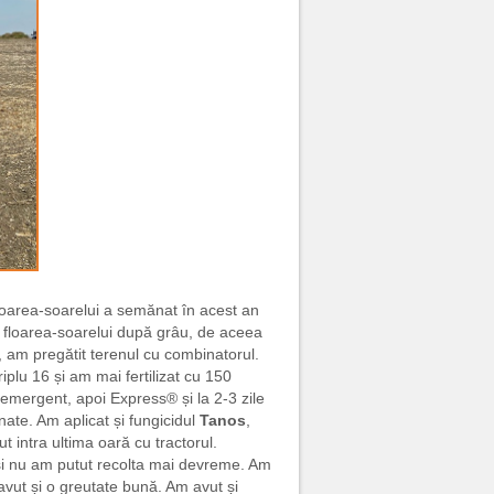
floarea-soarelui a semănat în acest an
floarea-soarelui după grâu, de aceea
, am pregătit terenul cu combinatorul.
plu 16 și am mai fertilizat cu 150
eemergent, apoi Express® și la 2-3 zile
ate. Am aplicat și fungicidul
Tanos
,
 intra ultima oară cu tractorul.
 și nu am putut recolta mai devreme. Am
 avut și o greutate bună. Am avut și