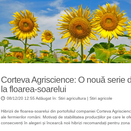
Corteva Agriscience: O nouă serie d
la floarea-soarelui
08/12/20 12:55 Adăugat în:
Stiri agricultura
|
Stiri agricole
Hibrizii de floarea-soarelui din portofoliul companiei Corteva Agriscien
ale fermierilor români. Motivați de stabilitatea producțiilor pe care le 
consecvenți în alegeri și încearcă noii hibrizi recomandați pentru zona 