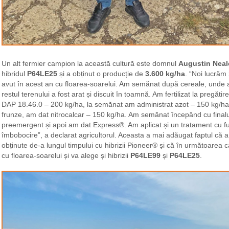
Un alt fermier campion la această cultură este domnul
Augustin Nea
hibridul
P64LE25
și a obținut o producție de
3.600 kg/ha
. “Noi lucrăm
avut în acest an cu floarea-soarelui. Am semănat după cereale, unde 
restul terenului a fost arat și discuit în toamnă. Am fertilizat la pregăt
DAP 18.46.0 – 200 kg/ha, la semănat am administrat azot – 150 kg/ha ș
frunze, am dat nitrocalcar – 150 kg/ha. Am semănat începând cu finalul
preemergent și apoi am dat Express®. Am aplicat și un tratament cu fun
îmbobocire”, a declarat agricultorul. Aceasta a mai adăugat faptul că a 
obținute de-a lungul timpului cu hibrizii Pioneer® și că în următoare
cu floarea-soarelui și va alege și hibrizii
P64LE99
și
P64LE25
.