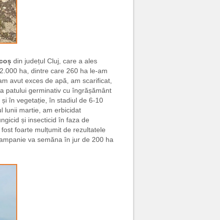
lcoș
din județul Cluj, care a ales
 2.000 ha, dintre care 260 ha le-am
am avut exces de apă, am scarificat,
irea patului germinativ cu îngrășământ
i în vegetație, în stadiul de 6-10
 lunii martie, am erbicidat
gicid și insecticid în faza de
fost foarte mulțumit de rezultatele
a campanie va semăna în jur de 200 ha