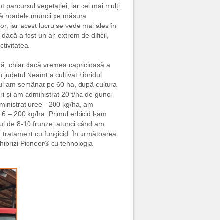
t parcursul vegetației, iar cei mai mulți
eagă roadele muncii pe măsura
r, iar acest lucru se vede mai ales în
 dacă a fost un an extrem de dificil,
ctivitatea.
ară, chiar dacă vremea capricioasă a
n județul Neamț a cultivat hibridul
elui am semănat pe 60 ha, după cultura
eri și am administrat 20 t/ha de gunoi
ministrat uree - 200 kg/ha, am
16 – 200 kg/ha. Primul erbicid l-am
ul de 8-10 frunze, atunci când am
un tratament cu fungicid. În următoarea
hibrizi Pioneer® cu tehnologia