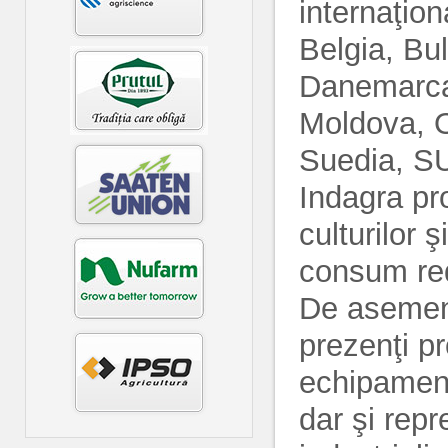
internaţion
Belgia, Bu
Danemarca,
Moldova, O
Suedia, SU
Indagra pr
culturilor 
consum red
De asemene
prezenţi pr
echipamente
dar şi repr