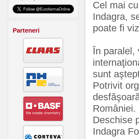
Cel mai cu
Indagra, s
poate fi vi
Parteneri
În paralel,
internaţion
sunt aştep
Potrivit o
desfăşoară 
României.
Deschise p
Indagra Fo