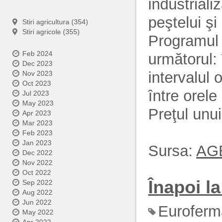
industrializ
peştelui şi 
Stiri agricultura (354)
Stiri agricole (355)
Programul d
Feb 2024
următorul: 
Dec 2023
intervalul 
Nov 2023
Oct 2023
între orele
Jul 2023
May 2023
Preţul unui
Apr 2023
Mar 2023
Feb 2023
Jan 2023
Sursa:
AG
Dec 2022
Nov 2022
Oct 2022
Înapoi la 
Sep 2022
Aug 2022
Jun 2022
Euroferm
May 2022