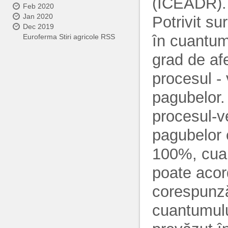
(ICEADR).
Feb 2020
Jan 2020
Potrivit su
Dec 2019
în cuantum
Euroferma Stiri agricole RSS
grad de af
procesul -
pagubelor.
procesul-v
pagubelor 
100%, cuan
poate acor
corespunzăt
cuantumulu