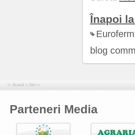
Înapoi la 
Euroferm
blog comm
Acasă
>
Știri
>
Parteneri Media