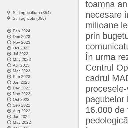
toamna anu
necesare i
Stiri agricultura (354)
Stiri agricole (355)
milioane le
Feb 2024
prin buget
Dec 2023
Nov 2023
comunicatul
Oct 2023
Jul 2023
În urma rez
May 2023
Centrul Ope
Apr 2023
Mar 2023
cadrul MAD
Feb 2023
Jan 2023
procesele-
Dec 2022
Nov 2022
pagubelor l
Oct 2022
Sep 2022
16.000 de f
Aug 2022
Jun 2022
pedologică 
May 2022