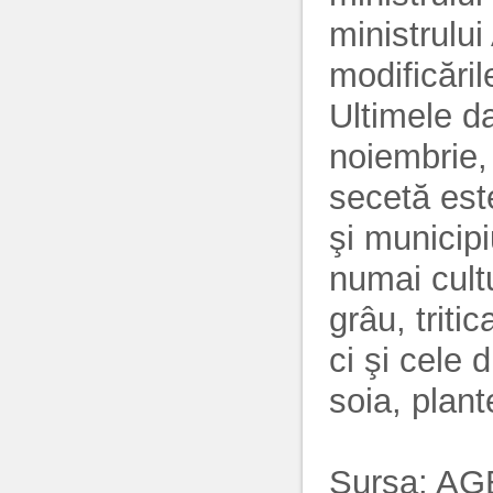
ministrului
modificăril
Ultimele d
noiembrie,
secetă est
şi municipi
numai cult
grâu, triti
ci şi cele 
soia, plant
Sursa:
AG