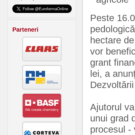
Peste 16.0
pedologică
Parteneri
hectare de 
vor benefi
grant fina
lei, a anunţ
Dezvoltări
Ajutorul v
unui grad 
procesul -