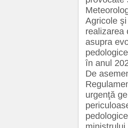
Meteorolog
Agricole ş
realizarea 
asupra evol
pedologice
în anul 20
De asemene
Regulamentu
urgenţă g
periculoas
pedologice
ministrului 