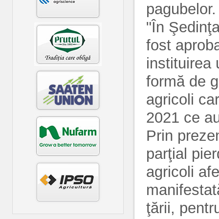
pagubelor.
"În Şedinţ
fost aprob
instituirea
formă de gr
agricoli ca
2021 ce au
Prin preze
parţial pie
agricoli a
manifestată
ţării, pent