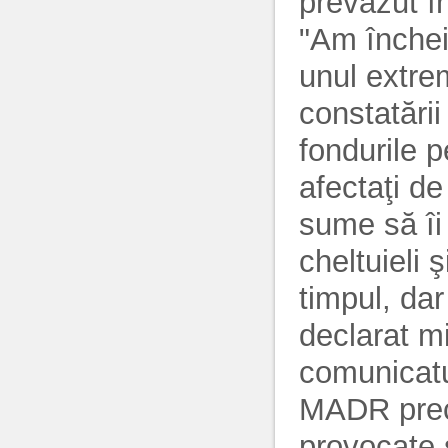
prevăzut î
"Am închei
unul extre
constatării
fondurile p
afectaţi d
sume să îi 
cheltuieli 
timpul, da
declarat mi
comunicatul
MADR prec
provocate s