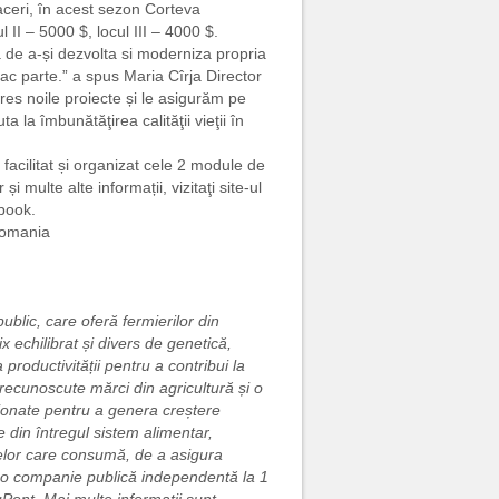
aceri, în acest sezon Corteva
 II – 5000 $, locul III – 4000 $.
a de a-și dezvolta si moderniza propria
ac parte.” a spus Maria Cîrja Director
es noile proiecte și le asigurăm pe
a la îmbunătăţirea calităţii vieţii în
facilitat și organizat cele 2 module de
 multe alte informații, vizitaţi site-ul
book.
 Romania
blic, care oferă fermierilor din
x echilibrat și divers de genetică,
productivității pentru a contribui la
 recunoscute mărci din agricultură și o
iționate pentru a genera creștere
din întregul sistem alimentar,
celor care consumă, de a asigura
t o companie publică independentă la 1
Pont. Mai multe informații sunt