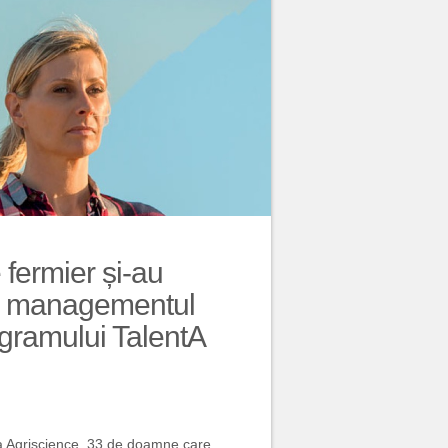
fermier și-au
 în managementul
rogramului TalentA
va Agriscience, 33 de doamne care