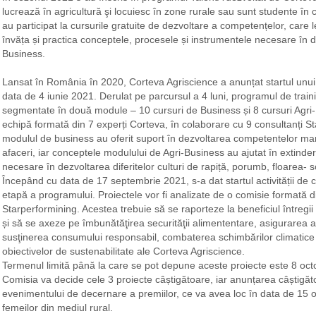
lucrează în agricultură şi locuiesc în zone rurale sau sunt studente în c
au participat la cursurile gratuite de dezvoltare a competențelor, care le
învăța și practica conceptele, procesele și instrumentele necesare în d
Business.
Lansat în România în 2020, Corteva Agriscience a anunțat startul unui
data de 4 iunie 2021. Derulat pe parcursul a 4 luni, programul de traini
segmentate în două module – 10 cursuri de Business și 8 cursuri Agri-B
echipă formată din 7 experți Corteva, în colaborare cu 9 consultanți S
modulul de business au oferit suport în dezvoltarea competentelor m
afaceri, iar conceptele modulului de Agri-Business au ajutat în extinderea
necesare în dezvoltarea diferitelor culturi de rapiță, porumb, floarea- soa
Începând cu data de 17 septembrie 2021, s-a dat startul activității de 
etapă a programului. Proiectele vor fi analizate de o comisie formată di
Starperformining. Acestea trebuie să se raporteze la beneficiul întregii 
și să se axeze pe îmbunătăţirea securităţii alimententare, asigurarea a
susţinerea consumului responsabil, combaterea schimbărilor climatice
obiectivelor de sustenabilitate ale Corteva Agriscience.
Termenul limită până la care se pot depune aceste proiecte este 8 oc
Comisia va decide cele 3 proiecte câștigătoare, iar anunțarea câștigăto
evenimentului de decernare a premiilor, ce va avea loc în data de 15 
femeilor din mediul rural.