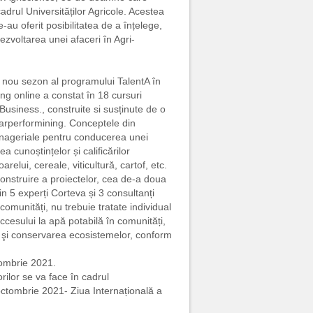
adrul Universităților Agricole. Acestea
-au oferit posibilitatea de a înțelege,
ezvoltarea unei afaceri în Agri-
 nou sezon al programului TalentA în
ng online a constat în 18 cursuri
usiness., construite si susținute de o
tarperformining. Conceptele din
anageriale pentru conducerea unei
 cunoștințelor și calificărilor
relui, cereale, viticultură, cartof, etc.
construire a proiectelor, cea de-a doua
n 5 experți Corteva și 3 consultanți
comunități, nu trebuie tratate individual
ccesului la apă potabilă în comunități,
 şi conservarea ecosistemelor, conform
tombrie 2021.
rilor se va face în cadrul
octombrie 2021- Ziua Internațională a