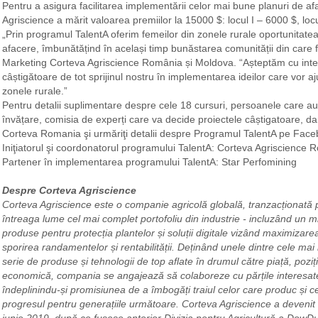
Pentru a asigura facilitarea implementării celor mai bune planuri de af
Agriscience a mărit valoarea premiilor la 15000 $: locul I – 6000 $, locul
„Prin programul TalentA oferim femeilor din zonele rurale oportunitate
afacere, îmbunătățind în același timp bunăstarea comunității din care f
Marketing Corteva Agriscience România și Moldova. “Așteptăm cu inter
câștigătoare de tot sprijinul nostru în implementarea ideilor care vor ajut
zonele rurale.”
Pentru detalii suplimentare despre cele 18 cursuri, persoanele care au 
învățare, comisia de experți care va decide proiectele câștigatoare, dar și
Corteva Romania şi urmăriţi detalii despre Programul TalentA pe Face
Iniţiatorul şi coordonatorul programului TalentA: Corteva Agriscience
Partener în implementarea programului TalentA: Star Perfomining
Despre Corteva Agriscience
Corteva Agriscience este o companie agricolă globală, tranzacționată pu
întreaga lume cel mai complet portofoliu din industrie - incluzând un mi
produse pentru protecția plantelor și soluții digitale vizând maximizarea 
sporirea randamentelor și rentabilității. Deținând unele dintre cele mai
serie de produse și tehnologii de top aflate în drumul către piață, poz
economică, compania se angajează să colaboreze cu părțile interesate 
îndeplinindu-și promisiunea de a îmbogăți traiul celor care produc și 
progresul pentru generațiile următoare. Corteva Agriscience a deveni
iunie 2019, după ce fusese anterior Divizia pentru Agricultură a DowDu