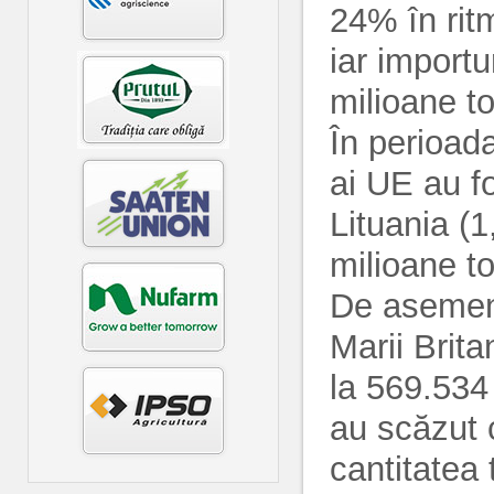
24% în rit
iar import
milioane t
În perioada
ai UE au fo
Lituania (1
milioane t
De asemene
Marii Brit
la 569.534
au scăzut 
cantitatea