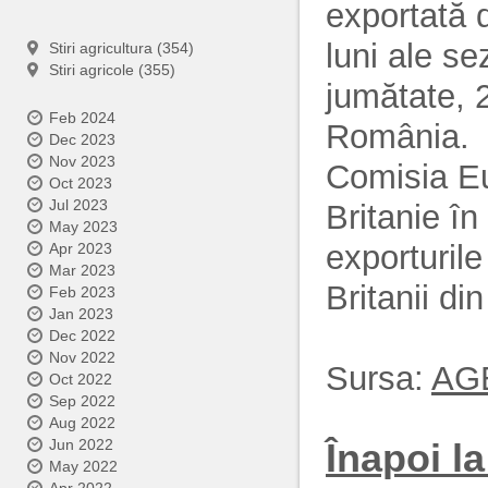
exportată 
luni ale s
Stiri agricultura (354)
Stiri agricole (355)
jumătate, 
Feb 2024
România.
Dec 2023
Nov 2023
Comisia E
Oct 2023
Jul 2023
Britanie în
May 2023
exporturile
Apr 2023
Mar 2023
Britanii di
Feb 2023
Jan 2023
Dec 2022
Nov 2022
Sursa:
AG
Oct 2022
Sep 2022
Aug 2022
Înapoi la 
Jun 2022
May 2022