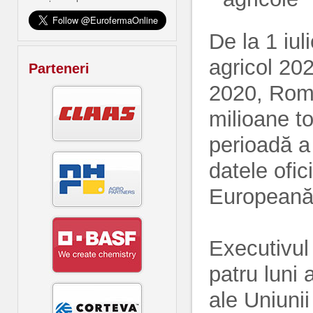
De la 1 iul
agricol 20
Parteneri
2020, Româ
milioane t
perioadă a
datele ofic
Europeană
Executivul
patru luni 
ale Uniunii