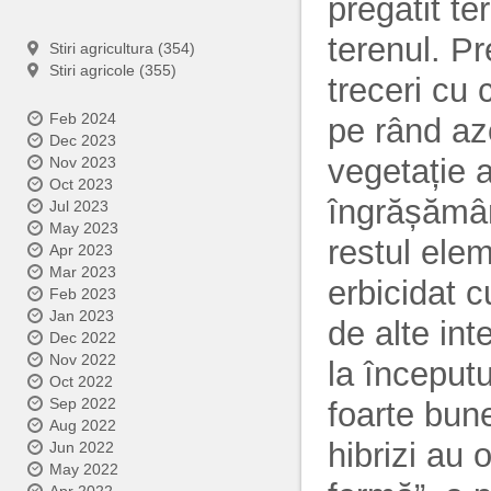
pregătit te
terenul. Pr
Stiri agricultura (354)
Stiri agricole (355)
treceri cu
Feb 2024
pe rând az
Dec 2023
vegetație a
Nov 2023
Oct 2023
îngrășământ
Jul 2023
May 2023
restul elem
Apr 2023
Mar 2023
erbicidat c
Feb 2023
Jan 2023
de alte int
Dec 2022
Nov 2022
la începutu
Oct 2022
Sep 2022
foarte bun
Aug 2022
hibrizi au 
Jun 2022
May 2022