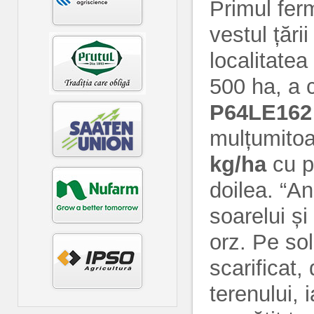
Primul ferm
vestul țăr
localitatea
500 ha, a c
P64LE162
mulțumitoa
kg/ha
cu p
doilea. “A
soarelui ș
orz. Pe so
scarificat,
terenului, 