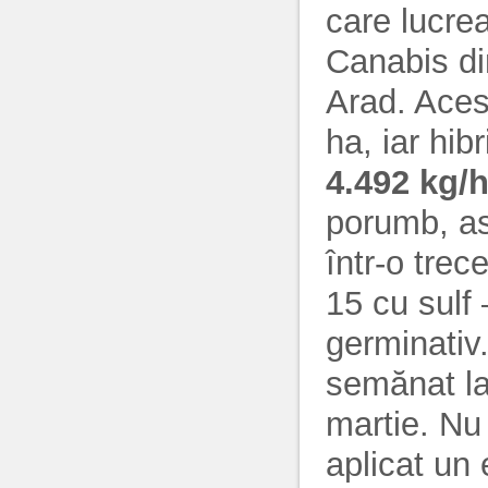
care lucre
Canabis di
Arad. Aces
ha, iar hib
4.492 kg/
porumb, as
într-o trec
15 cu sulf 
germinativ
semănat la 
martie. Nu 
aplicat un 