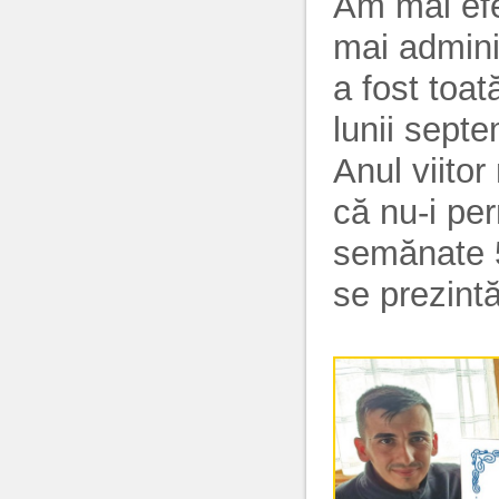
Am mai efe
mai admini
a fost toat
lunii septe
Anul viito
că nu-i per
semănate 5
se prezintă