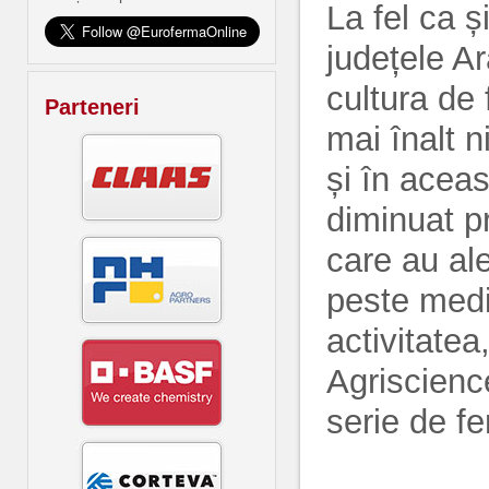
La fel ca ș
județele Ar
cultura de 
Parteneri
mai înalt n
și în acea
diminuat pr
care au al
peste medi
activitate
Agriscienc
serie de fe