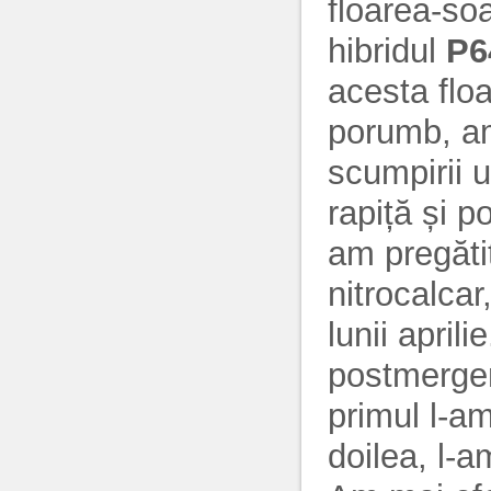
floarea-soa
hibridul
P6
acesta flo
porumb, am
scumpirii 
rapiță și 
am pregăti
nitrocalcar
lunii april
postmergen
primul l-am
doilea, l-a