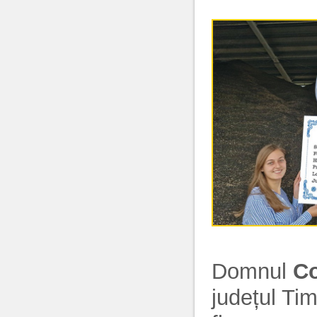
Domnul
Co
județul Ti