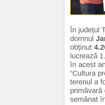
În județul 
domnul
Ja
obținut
4.2
lucrează 1.
în acest an
“Cultura pr
terenul a f
primăvară 
semănat în