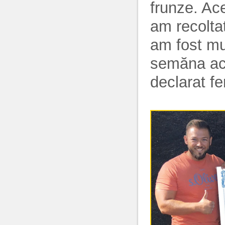
frunze. Ac
am recoltat
am fost mul
semăna aces
declarat f