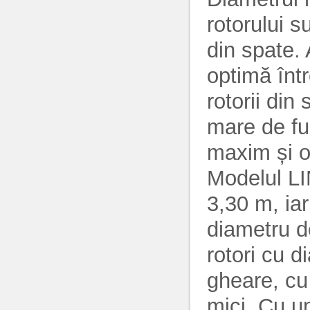
rotorului su
din spate. 
optimă într
rotorii di
mare de fu
maxim și o
Modelul LI
3,30 m, ia
diametru d
rotori cu d
gheare, cu
mici. Cu u