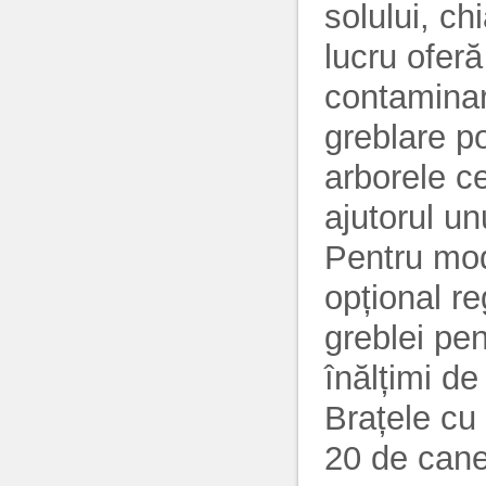
solului, ch
lucru oferă
contaminar
greblare po
arborele ce
ajutorul un
Pentru mo
opțional re
greblei pen
înălțimi de
Brațele cu
20 de canel