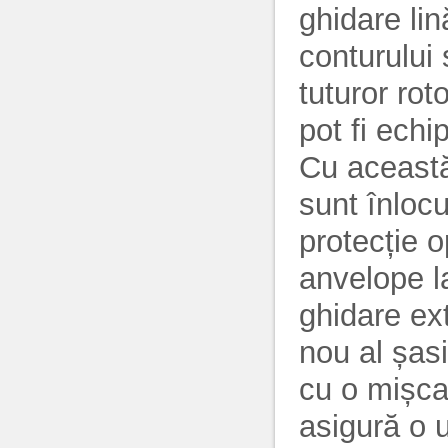
ghidare lin
conturului 
tuturor roto
pot fi echi
Cu această 
sunt înlocu
protecție o
anvelope la
ghidare ex
nou al șas
cu o mișca
asigură o 