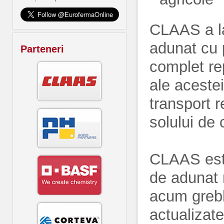
CLAAS a la
adunat cu p
Parteneri
complet rep
ale aceste
transport 
solului de 
CLAAS este
de adunat r
acum grebl
actualizat