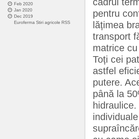
cadrul term
Feb 2020
Jan 2020
pentru con
Dec 2019
lățimea bra
Euroferma Stiri agricole RSS
transport f
matrice cu o
Toți cei pa
astfel efici
putere. Ace
până la 50
hidraulice.
individuale
supraîncăr