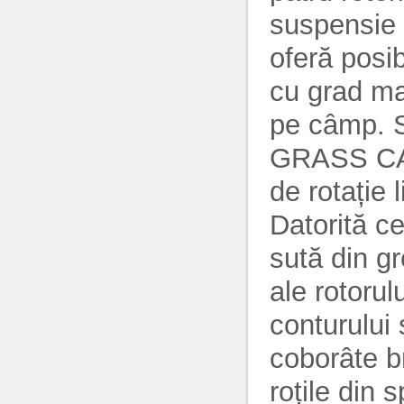
suspensie c
oferă posib
cu grad max
pe câmp. S
GRASS CAR
de rotație 
Datorită c
sută din gr
ale rotorul
conturului 
coborâte br
roțile din 