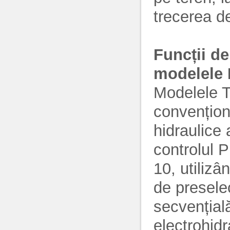
trecerea d
Funcții d
modelele
Modelele 
convenționa
hidraulice 
controlul 
10, utilizâ
de presele
secvențială
electrohidr