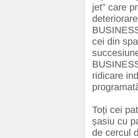
jet” care p
deteriorar
BUSINESS c
cei din spat
succesiune
BUSINESS s
ridicare ind
programat
Toți cei pa
șasiu cu pa
de cercul d