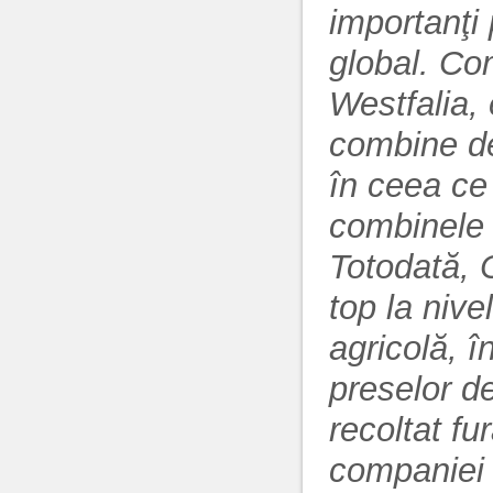
importanţi 
global. Co
Westfalia,
combine de
în ceea ce
combinele 
Totodată, 
top la nive
agricolă, î
preselor de
recoltat fu
companiei 