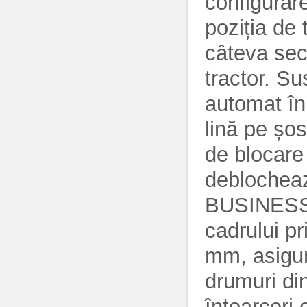
configurare
poziția de 
câteva sec
tractor. Su
automat în
lină pe șo
de blocare
deblocheaz
BUSINESS.
cadrului p
mm, asigur
drumuri di
întoarceri 