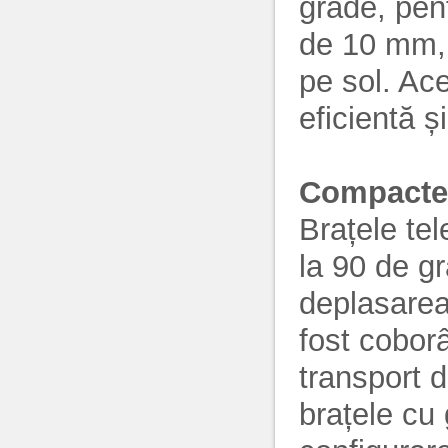
grade, pen
de 10 mm, 
pe sol. Ac
eficientă ș
Compacte
Brațele tel
la 90 de gr
deplasarea
fost coborâ
transport d
brațele cu