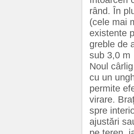
rând. În p
(cele mai 
existente p
greble de 
sub 3,0 m
Noul cârli
cu un ungh
permite ef
virare. Bra
spre interi
ajustări sa
pe teren, 