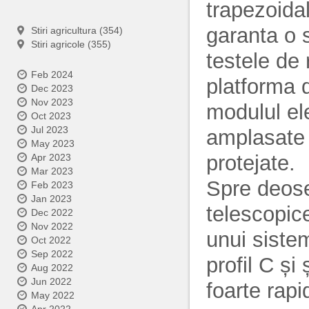
trapezoida
garanta o s
Stiri agricultura (354)
Stiri agricole (355)
testele de 
Feb 2024
platforma d
Dec 2023
Nov 2023
modulul el
Oct 2023
Jul 2023
amplasate î
May 2023
protejate.
Apr 2023
Mar 2023
Spre deose
Feb 2023
Jan 2023
telescopice
Dec 2022
Nov 2022
unui sistem
Oct 2022
Sep 2022
profil C și
Aug 2022
Jun 2022
foarte rapi
May 2022