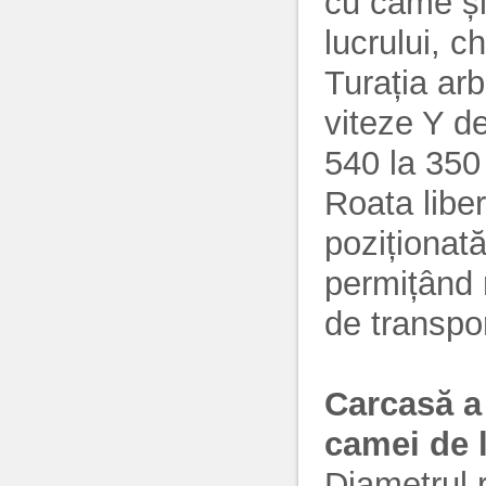
cu came și
lucrului, ch
Turația arb
viteze Y de
540 la 350 
Roata liber
poziționată
permițând r
de transpor
Carcasă a 
camei de 
Diametrul 