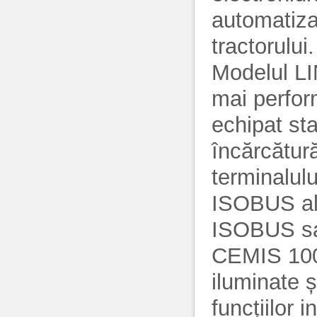
automatizar
tractorului.
Modelul L
mai perfo
echipat st
încărcătură
terminalul
ISOBUS al 
ISOBUS sau
CEMIS 100,
iluminate ș
funcțiilor 