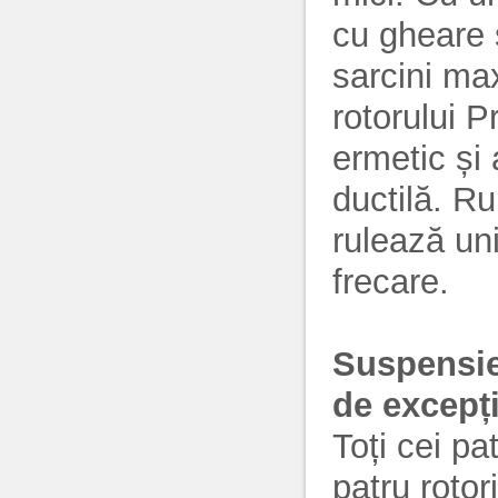
cu gheare 
sarcini ma
rotorului P
ermetic și 
ductilă. R
rulează uni
frecare.
Suspensie
de excepți
Toți cei pa
patru roto