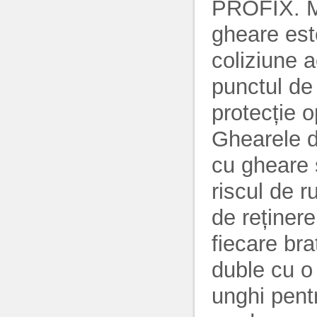
PROFIX. Mo
gheare este
coliziune a
punctul de 
protecție o
Ghearele d
cu gheare 
riscul de r
de reținer
fiecare bra
duble cu o
unghi pentr