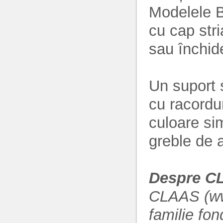
Modelele 
cu cap stri
sau închide
Un suport 
cu racordur
culoare si
greble de 
Despre C
CLAAS (ww
familie fon