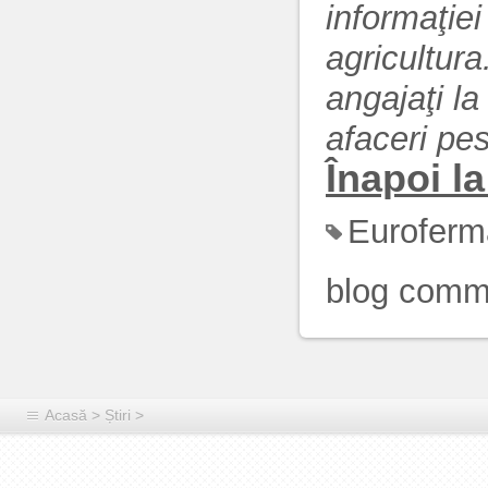
informaţiei
agricultur
angajaţi la
afaceri pe
Înapoi la 
Euroferm
blog comm
Acasă
>
Știri
>