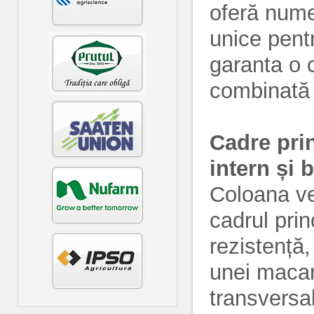
oferă numer
unice pentr
garanta o c
combinată 
Cadre prin
intern și 
Coloana ve
cadrul prin
rezistență
unei macar
transversa