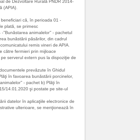
ţional de Dezvoltare Rurală PNDR 2014-
ră (APIA).
 beneficiari că, în perioada 01 -
e plată, se primesc
4 -"Bunăstarea animalelor" - pachetul
area bunăstării păsărilor, din cadrul
comunicatului remis vineri de APIA.
e către fermieri prin mijloace
e pe serverul extern pus la dispoziţie de
 de documentele prevăzute în Ghidul
ăţi în favoarea bunăstării porcinelor,
animalelor" - pachet b) Plăţi în
 15/14.01.2020 şi postate pe site-ul
ii datelor în aplicaţiile electronice de
nistrative ulterioare, se menţionează în