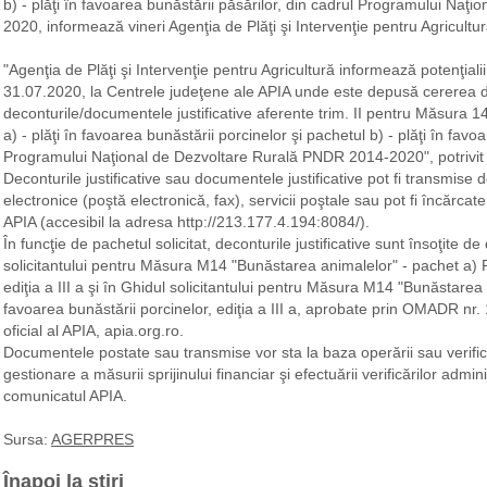
b) - plăţi în favoarea bunăstării păsărilor, din cadrul Programului Na
2020, informează vineri Agenţia de Plăţi şi Intervenţie pentru Agricultu
"Agenţia de Plăţi şi Intervenţie pentru Agricultură informează potenţialii
31.07.2020, la Centrele judeţene ale APIA unde este depusă cererea d
deconturile/documentele justificative aferente trim. II pentru Măsura 1
a) - plăţi în favoarea bunăstării porcinelor şi pachetul b) - plăţi în favo
Programului Naţional de Dezvoltare Rurală PNDR 2014-2020", potrivit 
Deconturile justificative sau documentele justificative pot fi transmise d
electronice (poştă electronică, fax), servicii poştale sau pot fi încărcat
APIA (accesibil la adresa http://213.177.4.194:8084/).
În funcţie de pachetul solicitat, deconturile justificative sunt însoţite
solicitantului pentru Măsura M14 "Bunăstarea animalelor" - pachet a) Pl
ediţia a III a şi în Ghidul solicitantului pentru Măsura M14 "Bunăstarea 
favoarea bunăstării porcinelor, ediţia a III a, aprobate prin OMADR nr.
oficial al APIA, apia.org.ro.
Documentele postate sau transmise vor sta la baza operării sau verificăr
gestionare a măsurii sprijinului financiar şi efectuării verificărilor admi
comunicatul APIA.
Sursa:
AGERPRES
Înapoi la știri