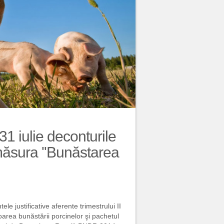
1 iulie deconturile
 măsura ''Bunăstarea
e justificative aferente trimestrului II
oarea bunăstării porcinelor şi pachetul