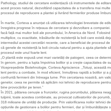
Pathology, studiul de cercetare evidențiază că instrumentele de editar
acest proces natural, dezvoltând capacitatea de a transfera mai multe 
procesul de reproducere a plantei și livrând fermierilor produse îmbună
În martie, Corteva a anunțat că utilizarea tehnologiei brevetate de edita
înregistra progrese în rețeaua de cercetare și dezvoltare a companiei
facă față mai multor boli ale porumbului, în America de Nord. Folosi
multiplice, cu exactitate, trăsăturile de rezistență la boli care există 
intermediul acestei cercetări recente, care a beneficiat de procesul 
că genele de rezistență la boli circula natural pentru a ajuta plantele să
procesul este unul foarte lent.
„O plantă este expusă unei mari varietăți de patogeni, ceea ce determi
în genom, pentru a lupta împotriva bolilor și a crește capacitatea de 
Vicepreședinte Biotehnologie, Corteva Agriscience. „Totuși, această mo
lent pentru a combate, în mod eficient, înmulțirea rapidă a bolilor și a 
confruntă fermierii din întreaga lume. Prin cercetarea noastră, am valid
genelor, ceea ne permite să aplicăm noi tehnici de reproducere pentru 
bine provocărilor pe teren.”
În 2021, pătarea cenușie a frunzelor, rugina porumbului, pătarea neagr
tulpinii, toate acestea combinate, au provocat cultivatorilor de porum
318 milioane de unități de producție. Prin valorificarea noilor tehnici 
opțiunile de gestionare a bolilor pentru fermieri, dar și îmbunătățește s