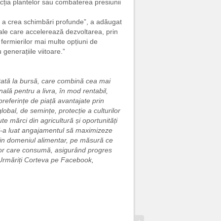
cția plantelor sau combaterea presiunii
e a crea schimbări profunde”, a adăugat
rale care accelerează dezvoltarea, prin
fermierilor mai multe opțiuni de
generațiile viitoare.”
tată la bursă, care combină cea mai
nală pentru a livra, în mod rentabil,
referințe de piață avantajate prin
global, de semințe, protecție a culturilor
ute mărci din agricultură și oportunități
i-a luat angajamentul să maximizeze
e din domeniul alimentar, pe măsură ce
elor care consumă, asigurând progres
 Urmăriți Corteva pe Facebook,