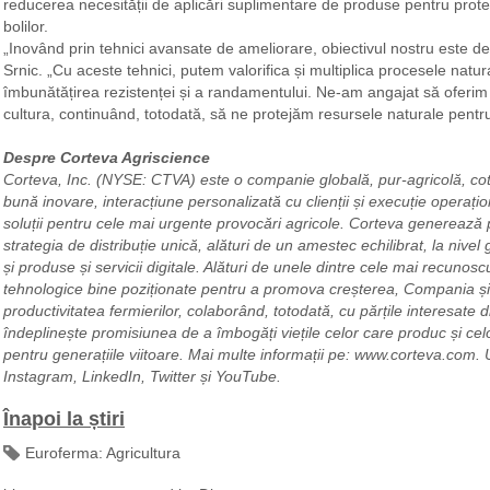
reducerea necesității de aplicări suplimentare de produse pentru prote
bolilor.
„Inovând prin tehnici avansate de ameliorare, obiectivul nostru este d
Srnic. „Cu aceste tehnici, putem valorifica și multiplica procesele natu
îmbunătățirea rezistenței și a randamentului. Ne-am angajat să oferim 
cultura, continuând, totodată, să ne protejăm resursele naturale pentru 
Despre Corteva Agriscience
Corteva, Inc. (NYSE: CTVA) este o companie globală, pur-agricolă, co
bună inovare, interacțiune personalizată cu clienții și execuție operațio
soluții pentru cele mai urgente provocări agricole. Corteva generează p
strategia de distribuție unică, alături de un amestec echilibrat, la nivel 
și produse și servicii digitale. Alături de unele dintre cele mai recunosc
tehnologice bine poziționate pentru a promova creșterea, Compania ș
productivitatea fermierilor, colaborând, totodată, cu părțile interesat
îndeplinește promisiunea de a îmbogăți viețile celor care produc și c
pentru generațiile viitoare. Mai multe informații pe: www.corteva.com.
Instagram, LinkedIn, Twitter și YouTube.
Înapoi la știri
Euroferma:
Agricultura