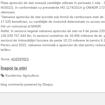
Plata ajutorului de stat vizează cantităţile utilizate în perioada 1 iulie 
III/2022), în conformitate cu prevederile HG 1174/2014 şi OMADR 1727/
ulterioare.
"Valoarea ajutorului de stat acordat sub formă de rambursare este de
17.525 beneficiari, cu cantităţile de motorină determinate cu acciza re
într-un comunicat al MADR.
Astfel, în sectorul vegetal valoarea ajutorului de stat va fi de peste 220
135.039.757,444 litri, în sectorul zootehnic de 18,406 milioane de lei, p
sectorul de îmbunătăţiri funciare de peste 10,23 milioane lei pentru 6.2
Pentru anul 2022, valoarea nominală a ajutorului de stat pentru reduc
lei/litru.
Sursa:
AGERPRES
Înapoi la știri
Euroferma:
Agricultura
blog comments powered by
Disqus