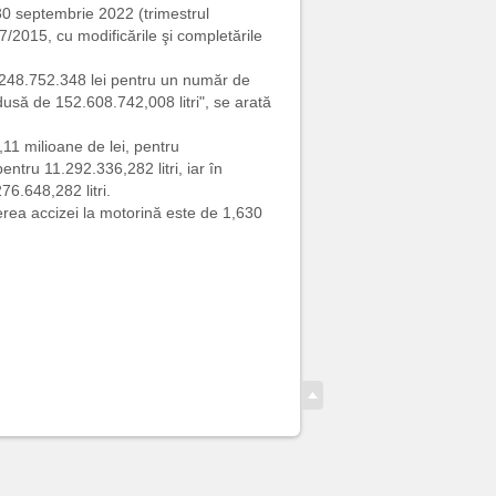
- 30 septembrie 2022 (trimestrul
2015, cu modificările şi completările
 248.752.348 lei pentru un număr de
dusă de 152.608.742,008 litri", se arată
,11 milioane de lei, pentru
entru 11.292.336,282 litri, iar în
76.648,282 litri.
erea accizei la motorină este de 1,630